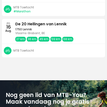
MTB Toertocht
#Marathon
zo.
De 20 Hellingen van Lennik
16
1750 Lennik
Aug.
Vlaams-Brabant, BE
27 km
36 km
45 km
59 km
68 km
MTB Toertocht
Nog geen lid van MTB-You?
Maak vandaag nog je gratis