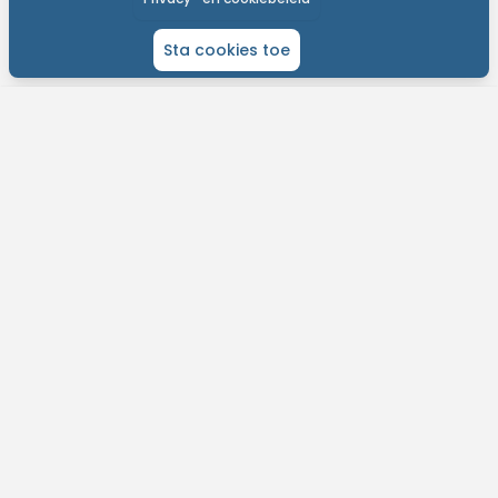
Sta cookies toe
ONTDEK MTB-YOU
Het grootste bike platform met tochten over de hele wereld.
Kom in contact met andere liefhebbers en gepassioneerde bikers.
Plan je routes, contacteer je bikevrienden en meer!
Vind eenvoudig tochten in jouw buurt.
Ontvang weersvoorspelllingen per tocht.
Ontdek nieuwe fietsroutes op jouw maat.
Dagelijkse updates en support.
MTB-You. Explore the world.