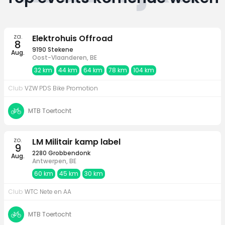
Top events komende weken
za.
Elektrohuis Offroad
8
9190 Stekene
Aug.
Oost-Vlaanderen, BE
32 km
44 km
64 km
78 km
104 km
Club
VZW PDS Bike Promotion
MTB Toertocht
zo.
LM Militair kamp label
9
2280 Grobbendonk
Aug.
Antwerpen, BE
60 km
45 km
30 km
Club
WTC Nete en AA
MTB Toertocht