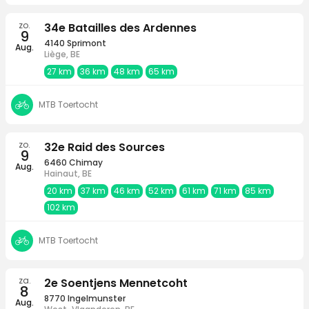
zo.
34e Batailles des Ardennes
9
4140 Sprimont
Aug.
Liège, BE
27 km
36 km
48 km
65 km
MTB Toertocht
zo.
32e Raid des Sources
9
6460 Chimay
Aug.
Hainaut, BE
20 km
37 km
46 km
52 km
61 km
71 km
85 km
102 km
MTB Toertocht
za.
2e Soentjens Mennetcoht
8
8770 Ingelmunster
Aug.