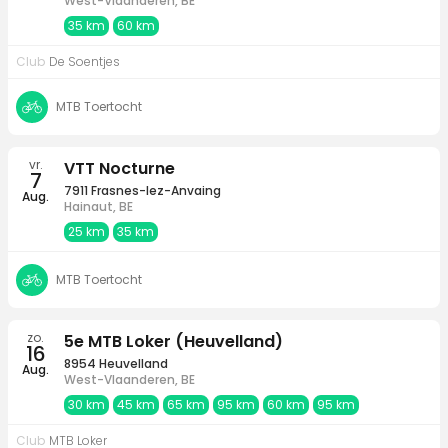
West-Vlaanderen, BE
35 km
60 km
Club
De Soentjes
MTB Toertocht
vr.
VTT Nocturne
7
7911 Frasnes-lez-Anvaing
Aug.
Hainaut, BE
25 km
35 km
MTB Toertocht
zo.
5e MTB Loker (Heuvelland)
16
8954 Heuvelland
Aug.
West-Vlaanderen, BE
30 km
45 km
65 km
95 km
60 km
95 km
Club
MTB Loker