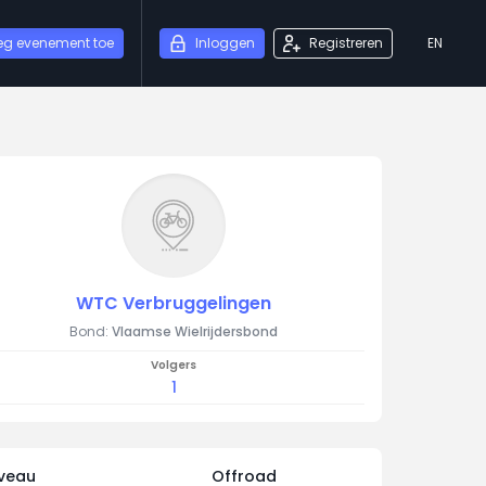
eg evenement toe
Inloggen
Registreren
EN
WTC Verbruggelingen
Bond:
Vlaamse Wielrijdersbond
Volgers
1
iveau
Offroad