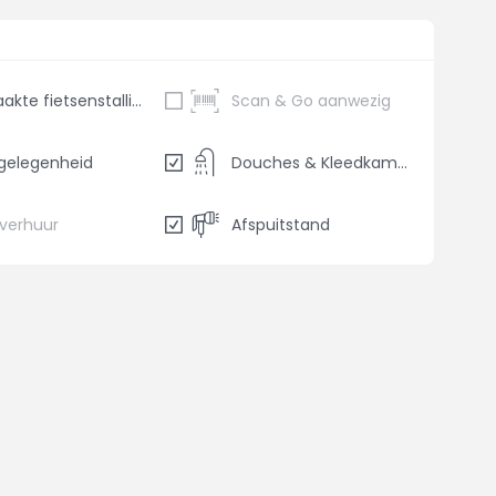
Bewaakte fietsenstalling
Scan & Go aanwezig
gelegenheid
Douches & Kleedkamers
sverhuur
Afspuitstand