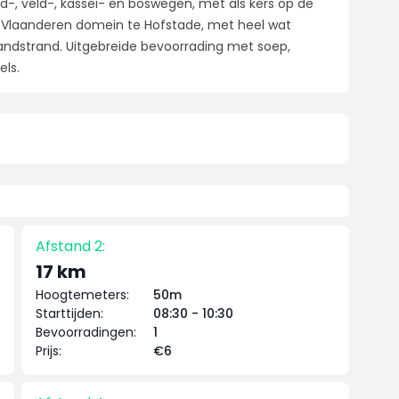
-, veld-, kassei- en boswegen, met als kers op de
t Vlaanderen domein te Hofstade, met heel wat
 zandstrand. Uitgebreide bevoorrading met soep,
els.
Afstand 2:
17 km
Hoogtemeters:
50m
Starttijden:
08:30 - 10:30
Bevoorradingen:
1
Prijs:
€6