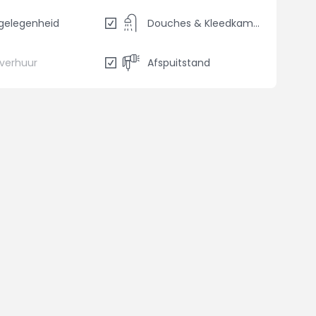
gelegenheid
Douches & Kleedkamers
sverhuur
Afspuitstand