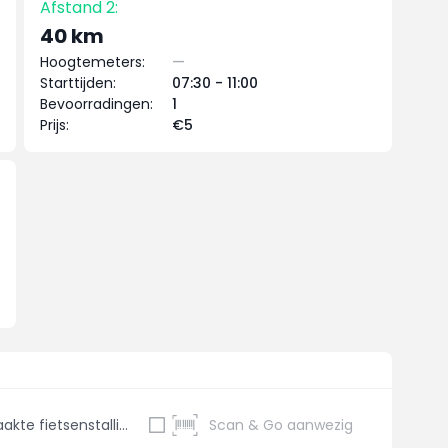
Afstand 2:
40 km
Hoogtemeters:
—
Starttijden:
07:30 - 11:00
Bevoorradingen:
1
Prijs:
€5
Bewaakte fietsenstalling
Scan & Go aanwezig