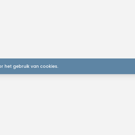
r het gebruik van cookies.
K
Plan je
2