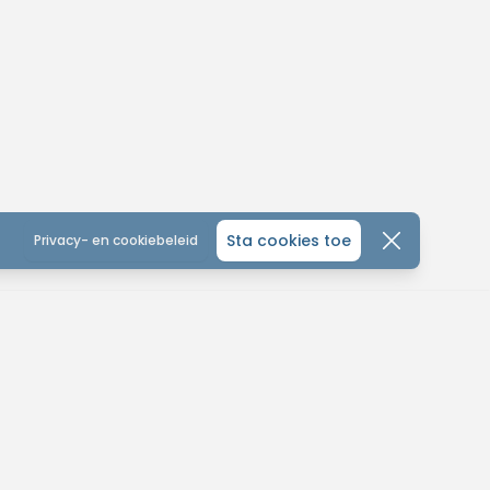
Sta cookies toe
Privacy- en cookiebeleid
CONTACTEER ONS
ONTDEK
ALGEMEEN
MTB-You
MTB KALENDER
Home
leinhoefstraat 5
WEDSTRIJD KALENDER
Over ons
440 Geel