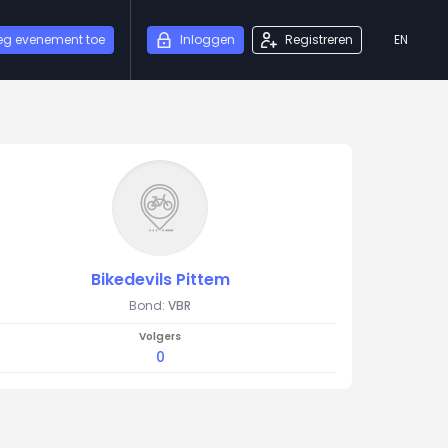
eg evenement toe
Inloggen
Registreren
EN
Bikedevils Pittem
Bond:
VBR
Volgers
0