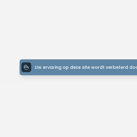
Uw ervaring op deze site wordt verbeterd doo
ONTDEK MTB-YOU
Het grootste bike platform met tochten over de hele wereld.
Kom in contact met andere liefhebbers en gepassioneerde bikers. 