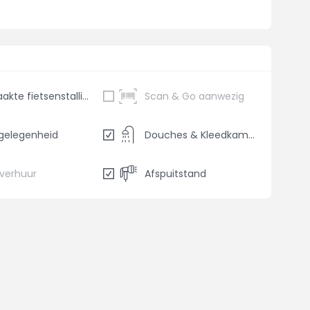
Bewaakte fietsenstalling
Scan & Go aanwezig
gelegenheid
Douches & Kleedkamers
sverhuur
Afspuitstand