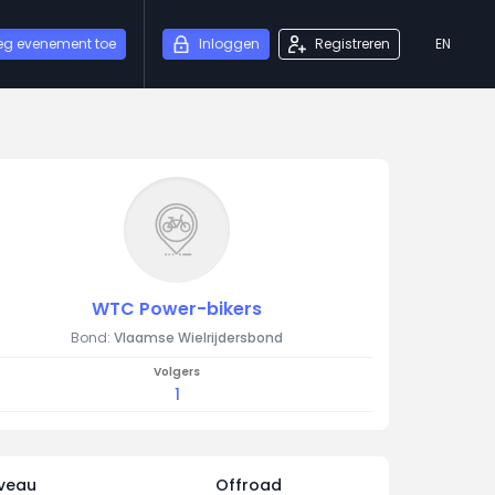
eg evenement toe
Inloggen
Registreren
EN
WTC Power-bikers
Bond:
Vlaamse Wielrijdersbond
Volgers
1
iveau
Offroad