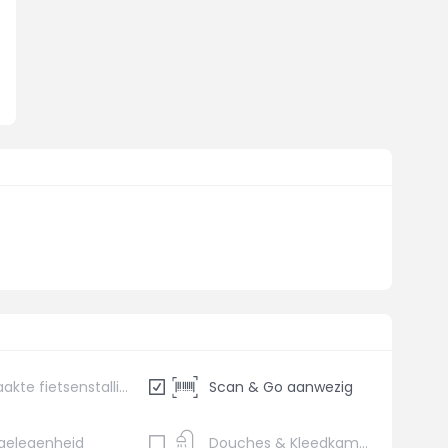
Bewaakte fietsenstalling
Scan & Go aanwezig
gelegenheid
Douches & Kleedkamers