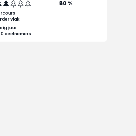
80 %
arcours
rder vlak
rig jaar
50 deelnemers