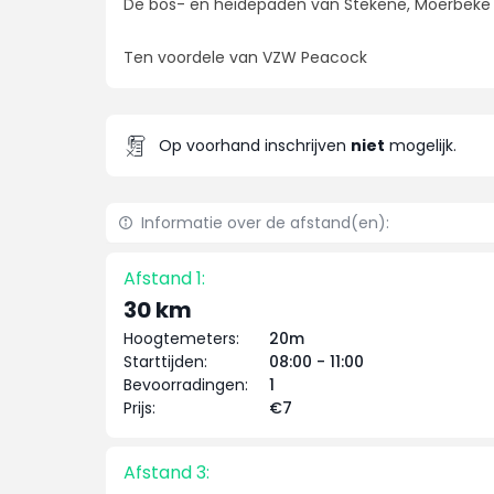
De bos- en heidepaden van Stekene, Moerbeke e
Ten voordele van VZW Peacock
Op voorhand inschrijven
niet
mogelijk.
Informatie over de afstand(en):
Afstand 1:
30 km
Hoogtemeters:
20m
Starttijden:
08:00 - 11:00
Bevoorradingen:
1
Prijs:
€7
Afstand 3: