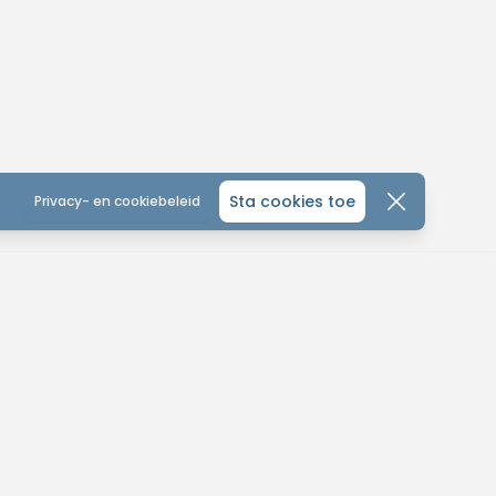
Sta cookies toe
Privacy- en cookiebeleid
CONTACTEER ONS
ONTDEK
ALGEMEEN
MTB-You
MTB KALENDER
Home
leinhoefstraat 5
WEDSTRIJD KALENDER
Over ons
440 Geel
SOCIAL
Contact
tuur ons een bericht