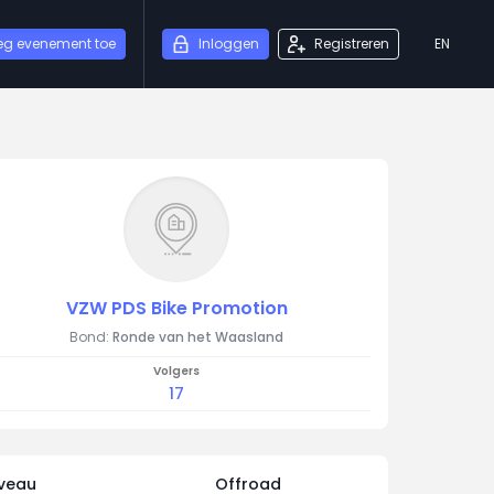
eg evenement toe
Inloggen
Registreren
EN
VZW PDS Bike Promotion
Bond:
Ronde van het Waasland
Volgers
17
iveau
Offroad