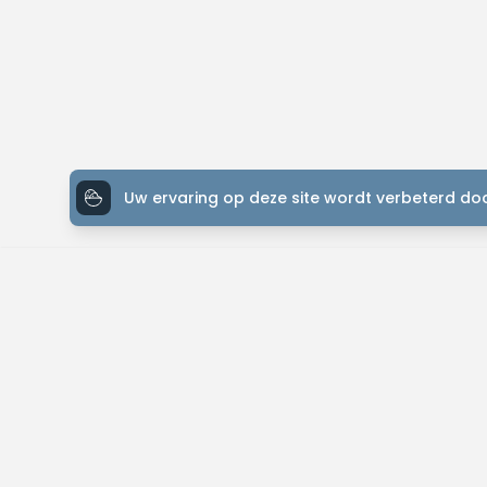
Uw ervaring op deze site wordt verbeterd doo
ONTDEK MTB-YOU
Het grootste bike platform met tochten over de hele wereld.
Kom in contact met andere liefhebbers en gepassioneerde bikers. 
routes, contacteer je bikevrienden en meer!