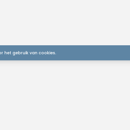
r het gebruik van cookies.
K
Plan je
2
S