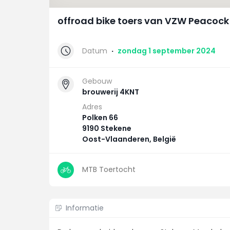
offroad bike toers van VZW Peacock
Datum
·
zondag 1 september 2024
Gebouw
brouwerij 4KNT
Adres
Polken 66
9190 Stekene
Oost-Vlaanderen, België
MTB Toertocht
Informatie