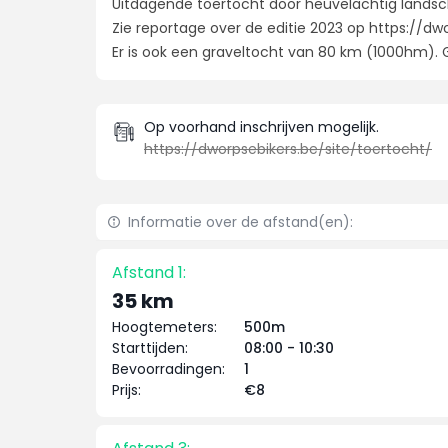
Uitdagende toertocht door heuvelachtig landsch
Zie reportage over de editie 2023 op https://dw
Er is ook een graveltocht van 80 km (1000hm). 
Op voorhand inschrijven mogelijk.
https://dworpsebikers.be/site/toertocht/
Informatie over de afstand(en):
Afstand 1:
35 km
Hoogtemeters:
500m
Starttijden:
08:00 - 10:30
Bevoorradingen:
1
Prijs:
€8