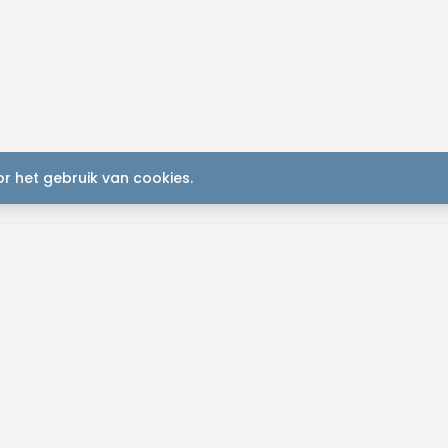
r het gebruik van cookies.
K
Plan je
2
S