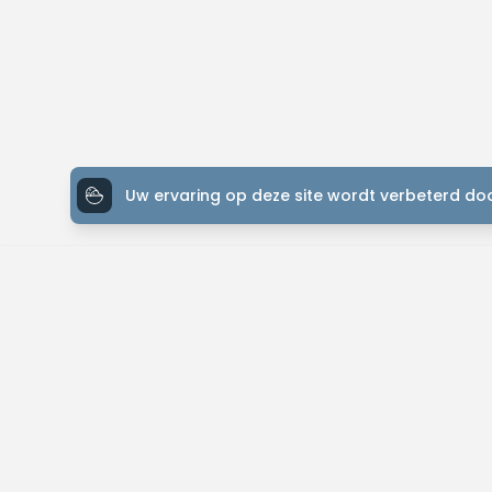
Uw ervaring op deze site wordt verbeterd doo
ONTDEK MTB-YOU
Het grootste bike platform met tochten over de hele wereld.
Kom in contact met andere liefhebbers en gepassioneerde bikers. 
routes, contacteer je bikevrienden en meer!
Vind eenvoudig tochten in jouw buurt.