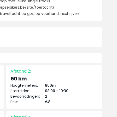
ap met leuke single tracks.
orpsebikers.be/site/toertocht/
Graveltocht op gps, op voorhand inschrijven
Afstand 2:
50 km
Hoogtemeters:
800m
Starttijden:
08:00 - 10:30
Bevoorradingen:
2
Prijs:
€8