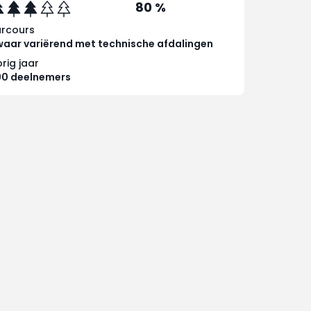
80 %
arcours
aar variërend met technische afdalingen
rig jaar
90 deelnemers