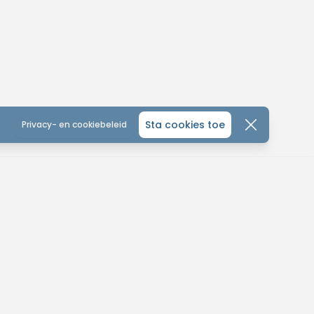
Sta cookies toe
Privacy- en cookiebeleid
CONTACTEER ONS
ONTDEK
ALGEMEEN
MTB-You
MTB KALENDER
Home
leinhoefstraat 5
WEDSTRIJD KALENDER
Over ons
440 Geel
SOCIAL
Contact
tuur ons een bericht