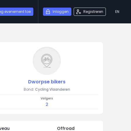
eg evenement toe
Inloggen
Registreren
EN
Dworpse bikers
Bond:
Cycling Vlaanderen
Volgers
2
iveau
Offroad