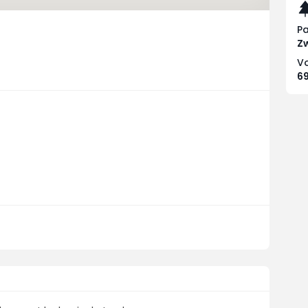
P
Zw
Vo
6