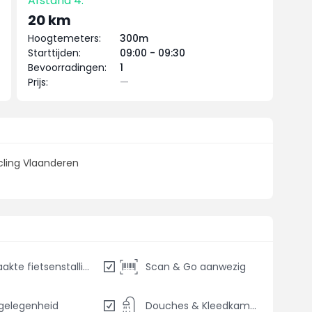
Afstand 4:
20 km
Hoogtemeters:
300m
Starttijden:
09:00 - 09:30
Bevoorradingen:
1
Prijs:
—
cling Vlaanderen
Bewaakte fietsenstalling
Scan & Go aanwezig
gelegenheid
Douches & Kleedkamers