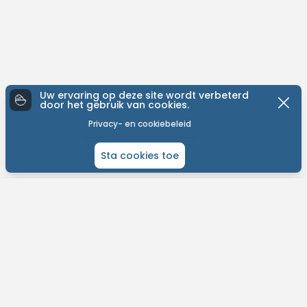
Uw ervaring op deze site wordt verbeterd
door het gebruik van cookies.
Privacy- en cookiebeleid
Sta cookies toe
ONTDEK MTB-YOU
Het grootste bike platform met tochten over de hele wereld.
Kom in contact met andere liefhebbers en gepassioneerde bikers.
Plan je routes, contacteer je bikevrienden en meer!