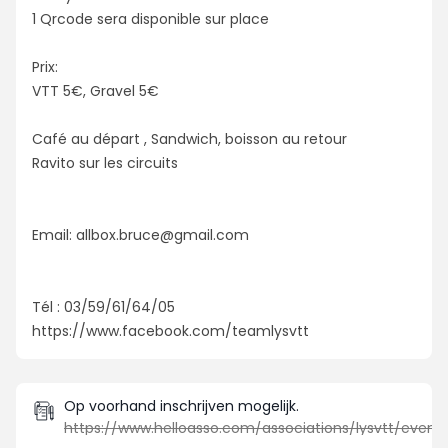
1 Qrcode sera disponible sur place
Prix:
VTT 5€, Gravel 5€
Café au départ , Sandwich, boisson au retour
Ravito sur les circuits
Email:
allbox.bruce@gmail.com
Tél : 03/59/61/64/05
https://www.facebook.com/teamlysvtt
Op voorhand inschrijven mogelijk.
https://www.helloasso.com/associations/lysvtt/evenements/lysvtt-locolys-21-09-2025