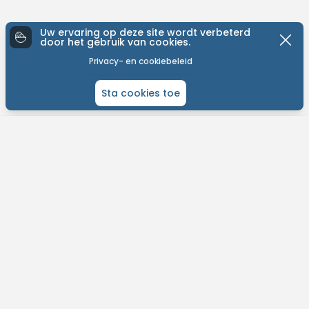
Uw ervaring op deze site wordt verbeterd
door het gebruik van cookies.
Privacy- en cookiebeleid
Sta cookies toe
ONTDEK MTB-YOU
Het grootste bike platform met tochten over de hele wereld.
Kom in contact met andere liefhebbers en gepassioneerde bikers.
Plan je routes, contacteer je bikevrienden en meer!
Vind eenvoudig tochten in jouw buurt.
Ontvang weersvoorspelllingen per tocht.
Ontdek nieuwe fietsroutes op jouw maat.
Dagelijkse updates en support.