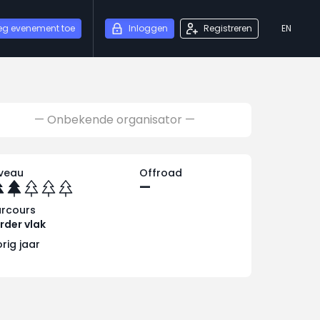
eg evenement toe
Inloggen
Registreren
EN
— Onbekende organisator —
iveau
Offroad
—
arcours
rder vlak
rig jaar