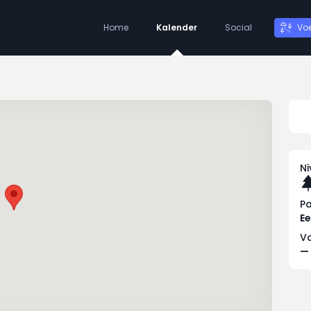
Home
Kalender
Social
Vo
N
P
Ee
Vo
—