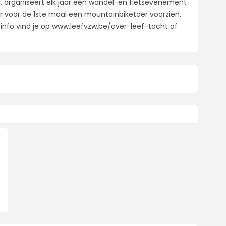
, organiseert elk jaar een wandel-en fietsevenement
r voor de 1ste maal een mountainbiketoer voorzien.
r info vind je op www.leefvzw.be/over-leef-tocht of