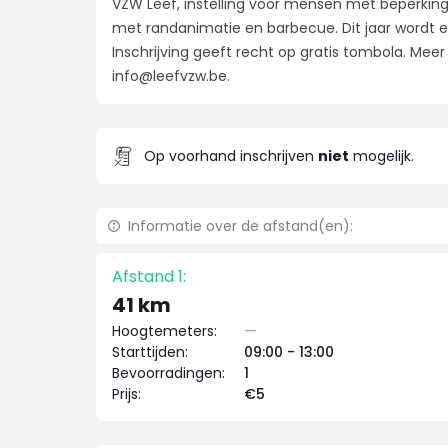
VZW Leef, instelling voor mensen met beperking
met randanimatie en barbecue. Dit jaar wordt e
Inschrijving geeft recht op gratis tombola. Mee
info@leefvzw.be
.
Op voorhand inschrijven
niet
mogelijk.
Informatie over de afstand(en):
Afstand 1:
41 km
Hoogtemeters:
—
Starttijden:
09:00 - 13:00
Bevoorradingen:
1
Prijs:
€5