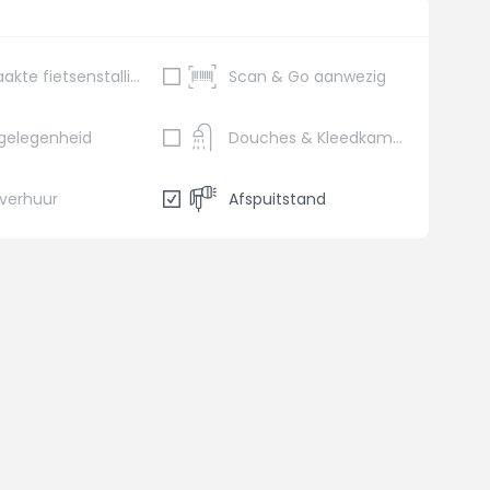
Bewaakte fietsenstalling
Scan & Go aanwezig
gelegenheid
Douches & Kleedkamers
sverhuur
Afspuitstand