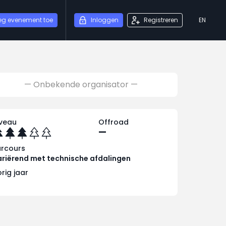
eg evenement toe
Inloggen
Registreren
EN
— Onbekende organisator —
iveau
Offroad
—
arcours
riërend met technische afdalingen
rig jaar