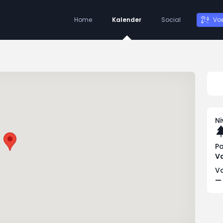
Home
Kalender
Social
Vo
N
P
Va
Vo
—