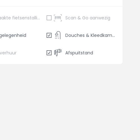
Bewaakte fietsenstalling
Scan & Go aanwezig
gelegenheid
Douches & Kleedkamers
sverhuur
Afspuitstand