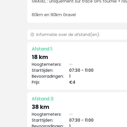
GRAVEL : uniquement sur trace GPS fournie + ra
60km en 90km Gravel
Informatie over de afstand(en):
Afstand 1:
18 km
Hoogtemeters:
—
Starttijden:
07:30 - 11:00
Bevoorradingen:
1
Prijs:
€4
Afstand 3:
38 km
Hoogtemeters:
—
Starttijden:
07:30 - 11:00
Bevoorradingen:
1