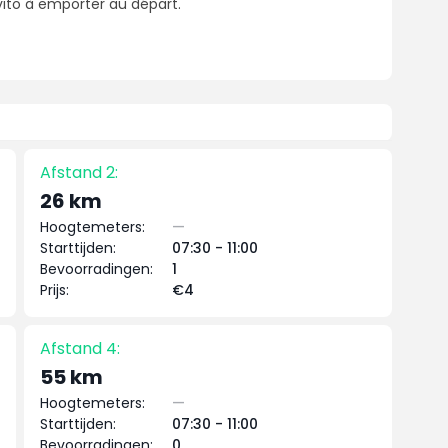
vito à emporter au départ.
Afstand 2:
26 km
Hoogtemeters:
—
Starttijden:
07:30 - 11:00
Bevoorradingen:
1
Prijs:
€4
Afstand 4:
55 km
Hoogtemeters:
—
Starttijden:
07:30 - 11:00
Bevoorradingen:
0