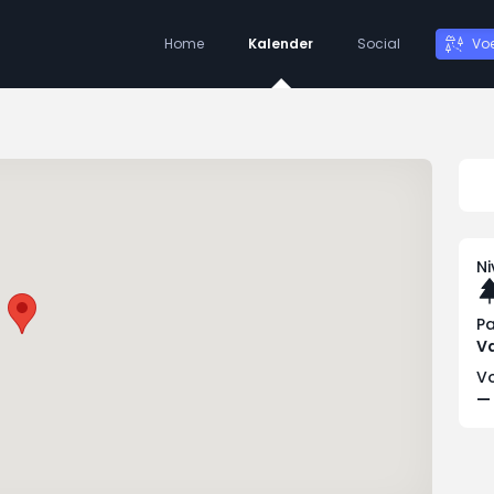
Home
Kalender
Social
Vo
N
P
Va
Vo
—