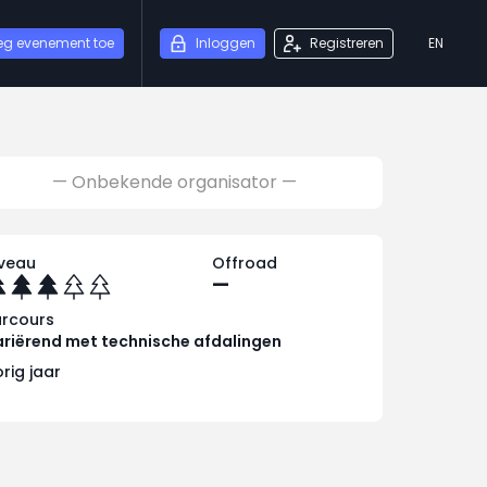
eg evenement toe
Inloggen
Registreren
EN
— Onbekende organisator —
iveau
Offroad
—
arcours
riërend met technische afdalingen
rig jaar