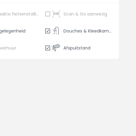
Bewaakte fietsenstalling
Scan & Go aanwezig
gelegenheid
Douches & Kleedkamers
sverhuur
Afspuitstand