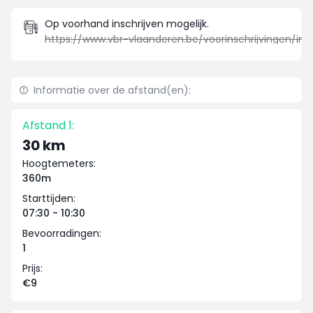
Op voorhand inschrijven mogelijk.
https://www.vbr-vlaanderen.be/voorinschrijvingen/inschrijvingsform_msp.php?event_id=18758
Informatie over de afstand(en):
Afstand 1:
30 km
Hoogtemeters:
360m
Starttijden:
07:30 - 10:30
Bevoorradingen:
1
Prijs:
€9