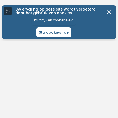
Uw ervaring op deze site wordt verbeterd
door het gebruik van cookies.
Privacy- en cookiebeleid
Sta cookies toe
ONTDEK MTB-YOU
Het grootste bike platform met tochten over de hele wereld.
Kom in contact met andere liefhebbers en gepassioneerde bikers.
Plan je routes, contacteer je bikevrienden en meer!
Vind eenvoudig tochten in jouw buurt.
Ontvang weersvoorspelllingen per tocht.
Ontdek nieuwe fietsroutes op jouw maat.
Dagelijkse updates en support.