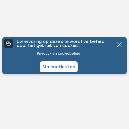
Uw ervaring op deze site wordt verbeterd
door het gebruik van cookies.
Privacy- en cookiebeleid
Sta cookies toe
ONTDEK MTB-YOU
Het grootste bike platform met tochten over de hele wereld.
Kom in contact met andere liefhebbers en gepassioneerde bikers.