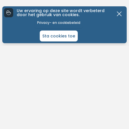
Uw ervaring op deze site wordt verbeterd
door het gebruik van cookies.
Privacy- en cookiebeleid
Sta cookies toe
ONTDEK MTB-YOU
Het grootste bike platform met tochten over de hele wereld.
Kom in contact met andere liefhebbers en gepassioneerde bikers.
Plan je routes, contacteer je bikevrienden en meer!
Vind eenvoudig tochten in jouw buurt.
Ontvang weersvoorspelllingen per tocht.
Ontdek nieuwe fietsroutes op jouw maat.
Dagelijkse updates en support.