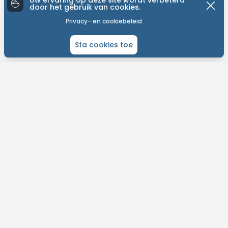
Uw ervaring op deze site wordt verbeterd
door het gebruik van cookies.
Privacy- en cookiebeleid
Sta cookies toe
ONTDEK MTB-YOU
Het grootste bike platform met tochten over de hele wereld.
Kom in contact met andere liefhebbers en gepassioneerde bikers.
Plan je routes, contacteer je bikevrienden en meer!
Vind eenvoudig tochten in jouw buurt.
Ontvang weersvoorspelllingen per tocht.
Ontdek nieuwe fietsroutes op jouw maat.
Dagelijkse updates en support.
MTB-You. Explore the world.