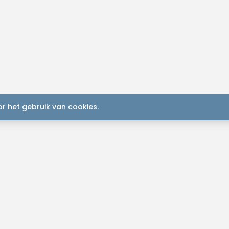
r het gebruik van cookies.
K
Plan je
2