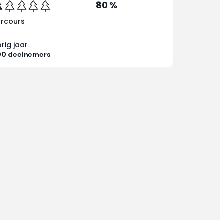
80 %
arcours
rig jaar
00 deelnemers