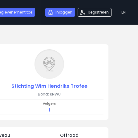
eg evenement toe
Inloggen
Registreren
EN
Stichting Wim Hendriks Trofee
Bond:
KNWU
Volgers
1
iveau
Offroad