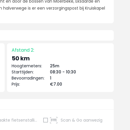
cht en door de bossen van Moerbeke, Eksaarde en
n halverwege is er een verzorgingspost bij Kruiskapel
Afstand 2:
50 km
Hoogtemeters:
25m
Starttijden:
08:30 - 10:30
Bevoorradingen:
1
Prijs:
€7.00
Bewaakte fietsenstalling
Scan & Go aanwezig