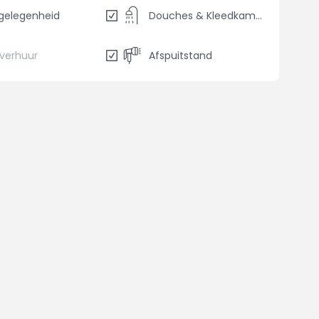
gelegenheid
Douches & Kleedkamers
sverhuur
Afspuitstand