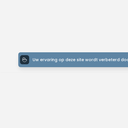
Uw ervaring op deze site wordt verbeterd doo
ONTDEK MTB-YOU
Het grootste bike platform met tochten over de hele wereld.
Kom in contact met andere liefhebbers en gepassioneerde bikers. 
routes, contacteer je bikevrienden en meer!