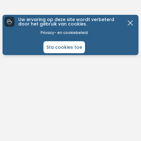
Uw ervaring op deze site wordt verbeterd
door het gebruik van cookies.
Privacy- en cookiebeleid
Sta cookies toe
ONTDEK MTB-YOU
Het grootste bike platform met tochten over de hele wereld.
Kom in contact met andere liefhebbers en gepassioneerde bikers.
Plan je routes, contacteer je bikevrienden en meer!
Vind eenvoudig tochten in jouw buurt.
Ontvang weersvoorspelllingen per tocht.
Ontdek nieuwe fietsroutes op jouw maat.