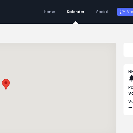
Home
Kalender
Social
Vo
N
P
Va
Vo
—