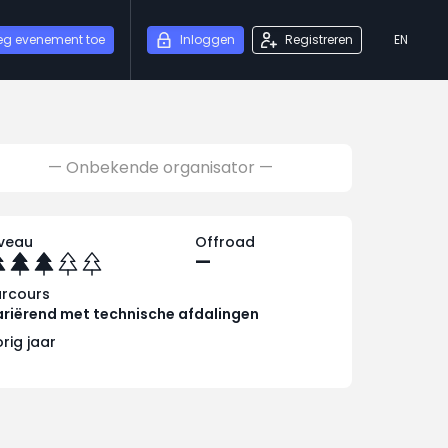
eg evenement toe
Inloggen
Registreren
EN
— Onbekende organisator —
iveau
Offroad
—
arcours
riërend met technische afdalingen
rig jaar