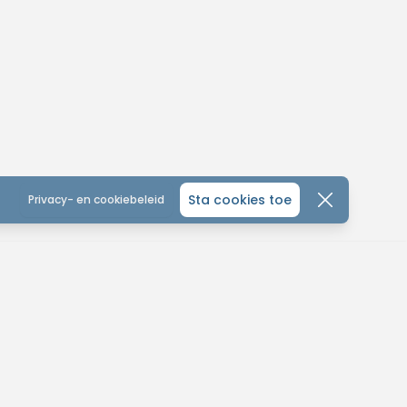
Sta cookies toe
Privacy- en cookiebeleid
CONTACTEER ONS
ONTDEK
ALGEMEEN
MTB-You
MTB KALENDER
Home
leinhoefstraat 5
WEDSTRIJD KALENDER
Over ons
440 Geel