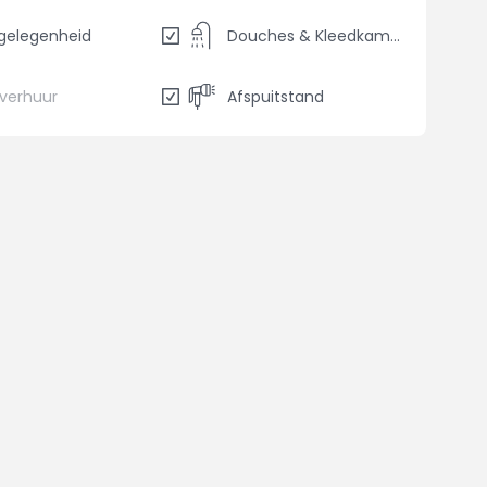
gelegenheid
Douches & Kleedkamers
sverhuur
Afspuitstand