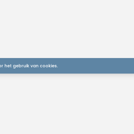
r het gebruik van cookies.
K
Plan je
2