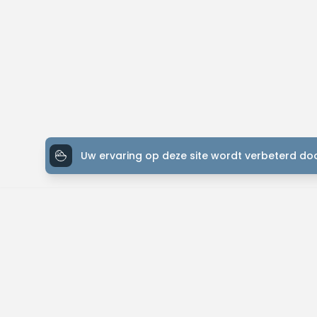
Uw ervaring op deze site wordt verbeterd doo
ONTDEK MTB-YOU
Het grootste bike platform met tochten over de hele wereld.
Kom in contact met andere liefhebbers en gepassioneerde bikers. 