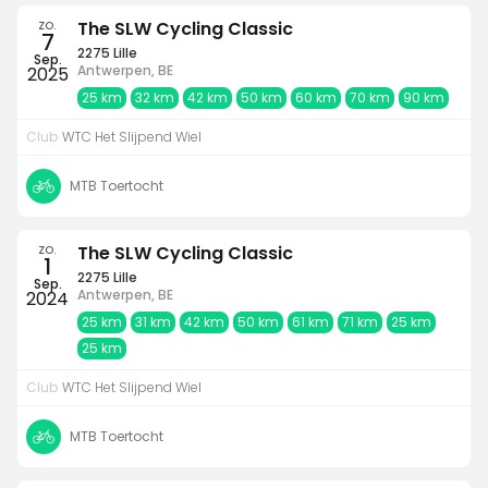
zo.
The SLW Cycling Classic
7
2275 Lille
Sep.
Antwerpen, BE
2025
25 km
32 km
42 km
50 km
60 km
70 km
90 km
Club
WTC Het Slijpend Wiel
MTB Toertocht
zo.
The SLW Cycling Classic
1
2275 Lille
Sep.
Antwerpen, BE
2024
25 km
31 km
42 km
50 km
61 km
71 km
25 km
25 km
Club
WTC Het Slijpend Wiel
MTB Toertocht