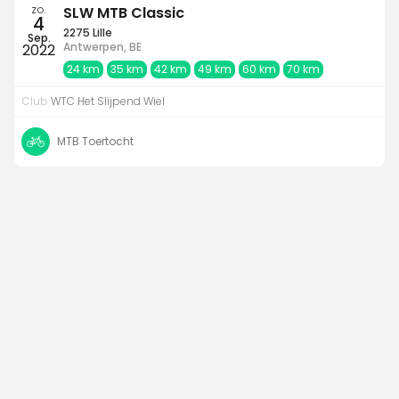
zo.
SLW MTB Classic
4
2275 Lille
Sep.
Antwerpen, BE
2022
24 km
35 km
42 km
49 km
60 km
70 km
Club
WTC Het Slijpend Wiel
MTB Toertocht