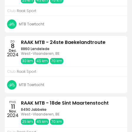
25 km
45 km
70 km
Club
Raak Sport
MTB Toertocht
zo.
RAAK MTB - 24ste Baekelandtroute
8
8860 Lendelede
Dec.
West-Vlaanderen, BE
2024
30 km
45 km
70 km
Club
Raak Sport
MTB Toertocht
ma.
RAAK MTB - 18de Sint Maartenstocht
11
8490 Jabbeke
Nov.
West-Vlaanderen, BE
2024
25 km
45 km
70 km