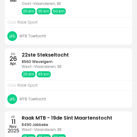
Mei
Oost-Vlaanderen, BE
25 km
35 km
50 km
Club
Raak Sport
MTB Toertocht
zo.
22ste Stekseltocht
26
8560 Wevelgem
Apr.
West-Vlaanderen, BE
25 km
45 km
Club
Raak Sport
MTB Toertocht
di.
Raak MTB - 19de Sint Maartenstocht
11
8490 Jabbeke
Nov.
West-Vlaanderen, BE
2025