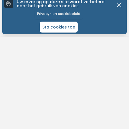
Uw ervaring op deze site wordt verbeterd
door het gebruik van cookies.
Privacy- en cookiebeleid
Sta cookies toe
ONTDEK MTB-YOU
Het grootste bike platform met tochten over de hele wereld.
Kom in contact met andere liefhebbers en gepassioneerde bikers.
Plan je routes, contacteer je bikevrienden en meer!
Vind eenvoudig tochten in jouw buurt.
Ontvang weersvoorspelllingen per tocht.
Ontdek nieuwe fietsroutes op jouw maat.
Dagelijkse updates en support.
MTB-You. Explore the world.