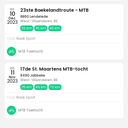
zo.
23ste Baekelandtroute - MTB
10
8860 Lendelede
Dec.
West-Vlaanderen, BE
2023
25 km
35 km
45 km
Club
Raak Sport
MTB Toertocht
za.
17de St. Maartens MTB-tocht
11
8490 Jabbeke
Nov.
West-Vlaanderen, BE
2023
25 km
45 km
70 km
Club
Raak Sport
MTB Toertocht