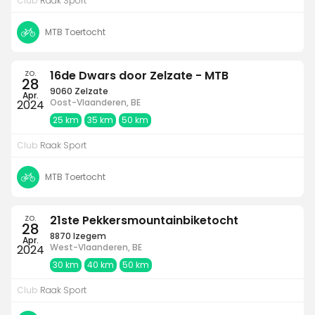
Club
Raak Sport
MTB Toertocht
zo.
16de Dwars door Zelzate - MTB
28
9060 Zelzate
Apr.
Oost-Vlaanderen, BE
2024
25 km
35 km
50 km
Club
Raak Sport
MTB Toertocht
zo.
21ste Pekkersmountainbiketocht
28
8870 Izegem
Apr.
West-Vlaanderen, BE
2024
30 km
40 km
50 km
Club
Raak Sport