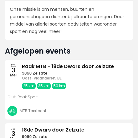
Onze missie is om mensen, buurten en
gemeenschappen dichter bij elkaar te brengen. Door
middel van allerlei soorten activiteiten waaronder
sport en nog veel meer!
Afgelopen events
zo.
Raak MTB - 18de Dwars door Zelzate
3
9060 Zelzate
Mei
Oost-Vlaanderen, BE
25 km
35 km
50 km
Club
Raak Sport
MTB Toertocht
zo.
18de Dwars door Zelzate
3
9060 Zelzate