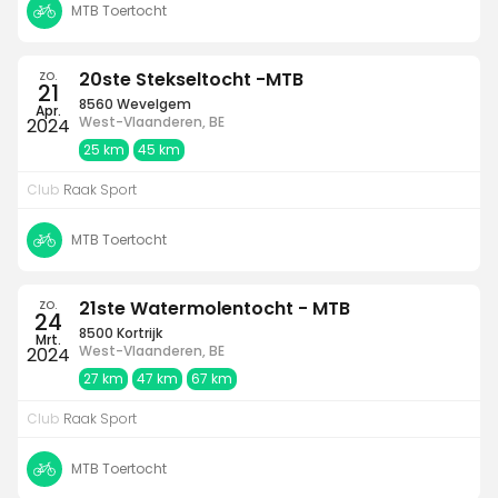
MTB Toertocht
zo.
20ste Stekseltocht -MTB
21
8560 Wevelgem
Apr.
West-Vlaanderen, BE
2024
25 km
45 km
Club
Raak Sport
MTB Toertocht
zo.
21ste Watermolentocht - MTB
24
8500 Kortrijk
Mrt.
West-Vlaanderen, BE
2024
27 km
47 km
67 km
Club
Raak Sport
MTB Toertocht