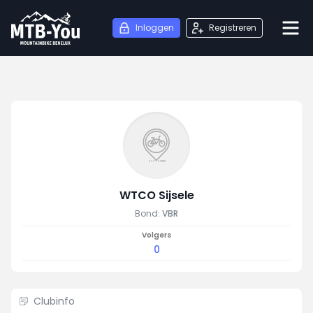
Inloggen
Registreren
WTCO Sijsele
Bond:
VBR
Volgers
0
Clubinfo