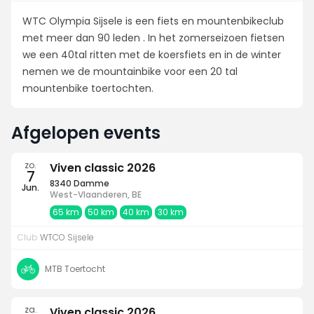
WTC Olympia Sijsele is een fiets en mountenbikeclub
met meer dan 90 leden . In het zomerseizoen fietsen
we een 40tal ritten met de koersfiets en in de winter
nemen we de mountainbike voor een 20 tal
mountenbike toertochten.
Afgelopen events
zo.
Viven classic 2026
7
8340 Damme
Jun.
West-Vlaanderen, BE
65 km
50 km
40 km
30 km
Club
WTCO Sijsele
MTB Toertocht
za.
Viven classic 2026