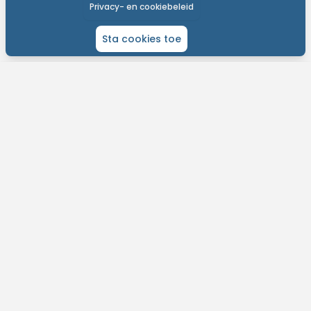
Privacy- en cookiebeleid
Sta cookies toe
ONTDEK MTB-YOU
Het grootste bike platform met tochten over de hele wereld.
Kom in contact met andere liefhebbers en gepassioneerde bikers.
Plan je routes, contacteer je bikevrienden en meer!
Vind eenvoudig tochten in jouw buurt.
Ontvang weersvoorspelllingen per tocht.
Ontdek nieuwe fietsroutes op jouw maat.
Dagelijkse updates en support.
MTB-You. Explore the world.