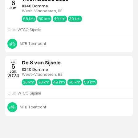
6
8340 Damme
Jun.
West-Vlaanderen, BE
65 km
50 km
40 km
30 km
Club
WTCO Sijsele
MTB Toertocht
za.
De 8 van Sijsele
6
8340 Damme
Jan.
West-Vlaanderen, BE
2024
28 km
38 km
48 km
50 km
58 km
Club
WTCO Sijsele
MTB Toertocht