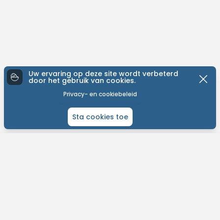
Uw ervaring op deze site wordt verbeterd
door het gebruik van cookies.
Privacy- en cookiebeleid
Sta cookies toe
ONTDEK MTB-YOU
Het grootste bike platform met tochten over de hele wereld.
Kom in contact met andere liefhebbers en gepassioneerde bikers.