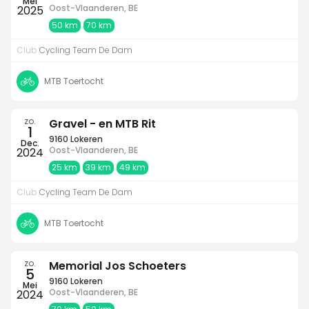
Mei
Oost-Vlaanderen, BE
2025
50 km
70 km
Club
Cycling Team De Dam
MTB Toertocht
zo.
Gravel - en MTB Rit
1
9160 Lokeren
Dec.
Oost-Vlaanderen, BE
2024
25 km
39 km
49 km
Club
Cycling Team De Dam
MTB Toertocht
zo.
Memorial Jos Schoeters
5
9160 Lokeren
Mei
Oost-Vlaanderen, BE
2024