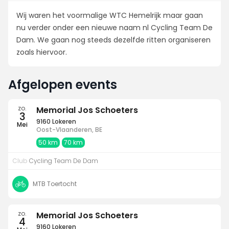
Wij waren het voormalige WTC Hemelrijk maar gaan
nu verder onder een nieuwe naam nl Cycling Team De
Dam. We gaan nog steeds dezelfde ritten organiseren
zoals hiervoor.
Afgelopen events
zo.
Memorial Jos Schoeters
3
9160 Lokeren
Mei
Oost-Vlaanderen, BE
50 km
70 km
Club
Cycling Team De Dam
MTB Toertocht
zo.
Memorial Jos Schoeters
4
9160 Lokeren