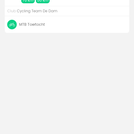
70 km
50 km
Club
Cycling Team De Dam
MTB Toertocht