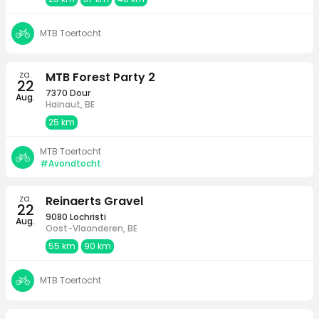
MTB Toertocht
za.
MTB Forest Party 2
22
7370 Dour
Aug.
Hainaut, BE
25 km
MTB Toertocht
#Avondtocht
za.
Reinaerts Gravel
22
9080 Lochristi
Aug.
Oost-Vlaanderen, BE
55 km
90 km
MTB Toertocht