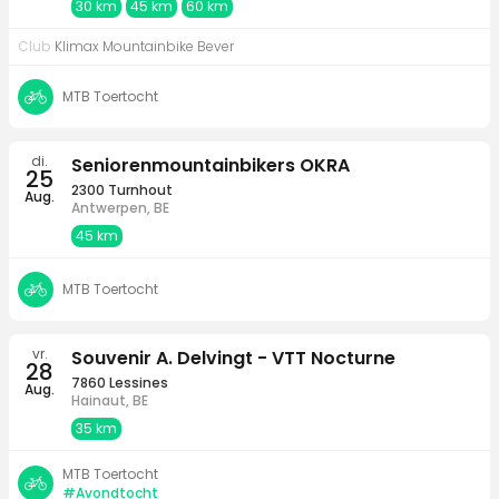
30 km
45 km
60 km
Club
Klimax Mountainbike Bever
MTB Toertocht
di.
Seniorenmountainbikers OKRA
25
2300 Turnhout
Aug.
Antwerpen, BE
45 km
MTB Toertocht
vr.
Souvenir A. Delvingt - VTT Nocturne
28
7860 Lessines
Aug.
Hainaut, BE
35 km
MTB Toertocht
#Avondtocht