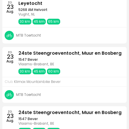
zo.
Leyetocht
23
5268 AM Helvoirt
Aug.
Vught, NL
30 km
45 km
65 km
MTB Toertocht
zo.
24ste Steengroeventocht, Muur en Bosberg
23
1547 Bever
Aug.
Vlaams-Brabant, BE
30 km
45 km
60 km
Club
Klimax Mountainbike Bever
MTB Toertocht
zo.
24ste Steengroeventocht, Muur en Bosberg
23
1547 Bever
Aug.
Vlaams-Brabant, BE