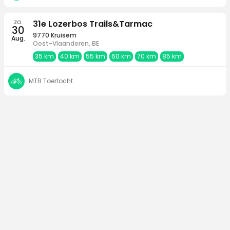
zo.
31e Lozerbos Trails&Tarmac
30
9770 Kruisem
Aug.
Oost-Vlaanderen, BE
35 km
40 km
55 km
60 km
70 km
85 km
MTB Toertocht