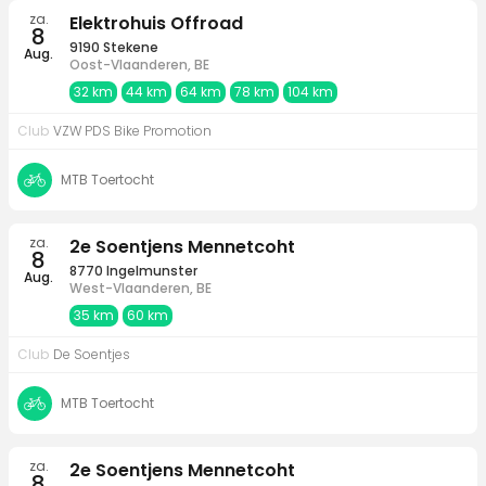
za.
Elektrohuis Offroad
8
9190 Stekene
Aug.
Oost-Vlaanderen, BE
32 km
44 km
64 km
78 km
104 km
Club
VZW PDS Bike Promotion
MTB Toertocht
za.
2e Soentjens Mennetcoht
8
8770 Ingelmunster
Aug.
West-Vlaanderen, BE
35 km
60 km
Club
De Soentjes
MTB Toertocht
za.
2e Soentjens Mennetcoht
8