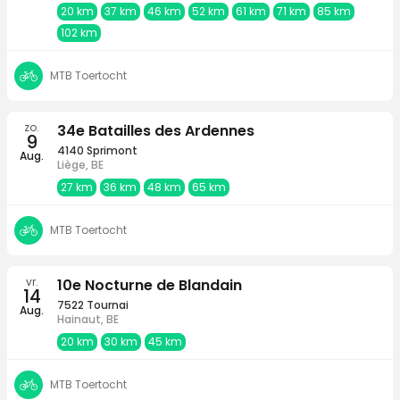
20 km
37 km
46 km
52 km
61 km
71 km
85 km
102 km
MTB Toertocht
zo.
34e Batailles des Ardennes
9
4140 Sprimont
Aug.
Liège, BE
27 km
36 km
48 km
65 km
MTB Toertocht
vr.
10e Nocturne de Blandain
14
7522 Tournai
Aug.
Hainaut, BE
20 km
30 km
45 km
MTB Toertocht