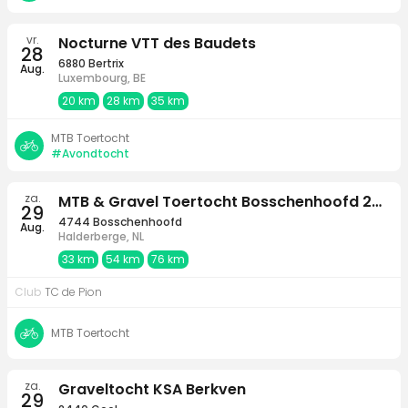
vr.
Nocturne VTT des Baudets
28
6880 Bertrix
Aug.
Luxembourg, BE
20 km
28 km
35 km
MTB Toertocht
#Avondtocht
za.
MTB & Gravel Toertocht Bosschenhoofd 2026
29
4744 Bosschenhoofd
Aug.
Halderberge, NL
33 km
54 km
76 km
Club
TC de Pion
MTB Toertocht
za.
Graveltocht KSA Berkven
29