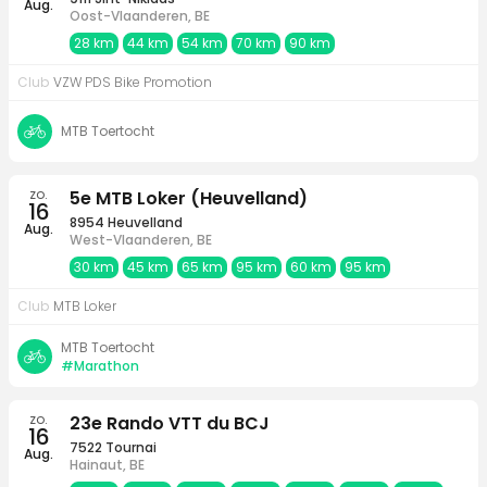
Aug.
Oost-Vlaanderen, BE
28 km
44 km
54 km
70 km
90 km
Club
VZW PDS Bike Promotion
MTB Toertocht
zo.
5e MTB Loker (Heuvelland)
16
8954 Heuvelland
Aug.
West-Vlaanderen, BE
30 km
45 km
65 km
95 km
60 km
95 km
Club
MTB Loker
MTB Toertocht
#Marathon
zo.
23e Rando VTT du BCJ
16
7522 Tournai
Aug.
Hainaut, BE