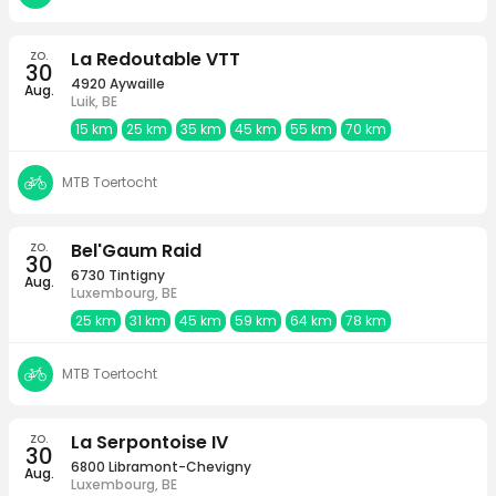
zo.
La Redoutable VTT
30
4920 Aywaille
Aug.
Luik, BE
15 km
25 km
35 km
45 km
55 km
70 km
MTB Toertocht
zo.
Bel'Gaum Raid
30
6730 Tintigny
Aug.
Luxembourg, BE
25 km
31 km
45 km
59 km
64 km
78 km
MTB Toertocht
zo.
La Serpontoise IV
30
6800 Libramont-Chevigny
Aug.
Luxembourg, BE