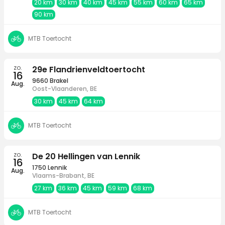
20 km
30 km
40 km
45 km
55 km
60 km
65 km
90 km
MTB Toertocht
zo.
29e Flandrienveldtoertocht
16
9660 Brakel
Aug.
Oost-Vlaanderen, BE
30 km
45 km
64 km
MTB Toertocht
zo.
De 20 Hellingen van Lennik
16
1750 Lennik
Aug.
Vlaams-Brabant, BE
27 km
36 km
45 km
59 km
68 km
MTB Toertocht