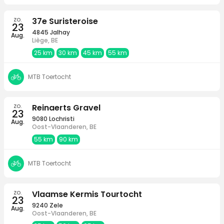
zo.
37e Suristeroise
23
4845 Jalhay
Aug.
Liège, BE
25 km
30 km
45 km
55 km
MTB Toertocht
zo.
Reinaerts Gravel
23
9080 Lochristi
Aug.
Oost-Vlaanderen, BE
55 km
90 km
MTB Toertocht
zo.
Vlaamse Kermis Tourtocht
23
9240 Zele
Aug.
Oost-Vlaanderen, BE