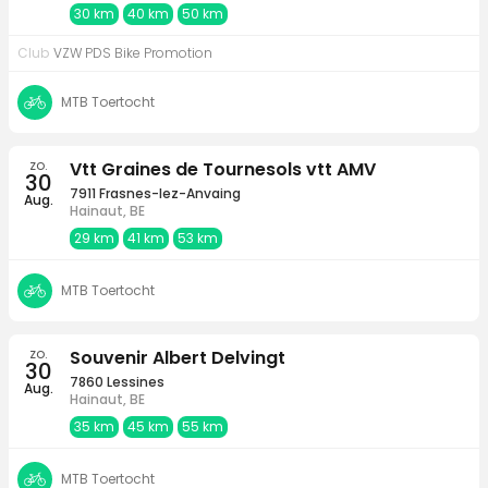
30 km
40 km
50 km
Club
VZW PDS Bike Promotion
MTB Toertocht
zo.
Vtt Graines de Tournesols vtt AMV
30
7911 Frasnes-lez-Anvaing
Aug.
Hainaut, BE
29 km
41 km
53 km
MTB Toertocht
zo.
Souvenir Albert Delvingt
30
7860 Lessines
Aug.
Hainaut, BE
35 km
45 km
55 km
MTB Toertocht