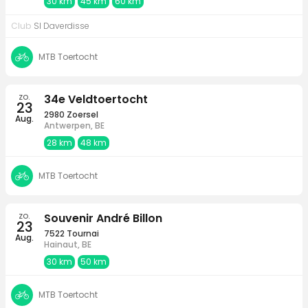
30 km
45 km
60 km
Club
SI Daverdisse
MTB Toertocht
zo.
34e Veldtoertocht
23
2980 Zoersel
Aug.
Antwerpen, BE
28 km
48 km
MTB Toertocht
zo.
Souvenir André Billon
23
7522 Tournai
Aug.
Hainaut, BE
30 km
50 km
MTB Toertocht