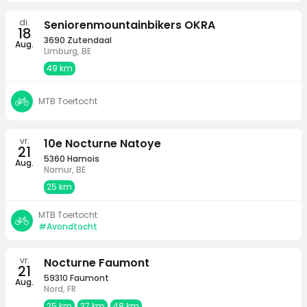
di.
Seniorenmountainbikers OKRA
18
3690 Zutendaal
Aug.
Limburg, BE
49 km
MTB Toertocht
vr.
10e Nocturne Natoye
21
5360 Hamois
Aug.
Namur, BE
25 km
MTB Toertocht
#Avondtocht
vr.
Nocturne Faumont
21
59310 Faumont
Aug.
Nord, FR
25 km
37 km
48 km