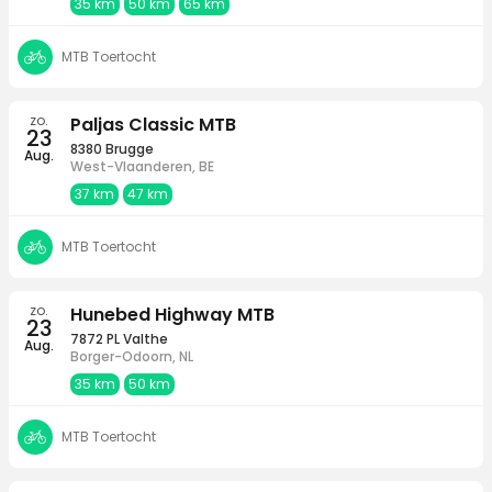
35 km
50 km
65 km
MTB Toertocht
zo.
Paljas Classic MTB
23
8380 Brugge
Aug.
West-Vlaanderen, BE
37 km
47 km
MTB Toertocht
zo.
Hunebed Highway MTB
23
7872 PL Valthe
Aug.
Borger-Odoorn, NL
35 km
50 km
MTB Toertocht