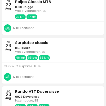
za.
Paljas Classic MTB
22
8380 Brugge
Aug.
West-Vlaanderen, BE
37 km
47 km
MTB Toertocht
zo.
Surplatse classic
23
8501 Heule
Aug.
West Vlaanderen, BE
46 km
65 km
88 km
Club
WTC surplatse Heule
MTB Toertocht
zo.
Rando VTT Daverdisse
23
6929 Daverdisse
Aug.
Luxembourg, BE