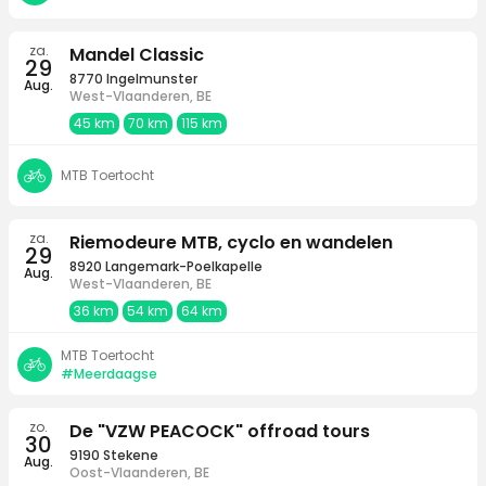
za.
Mandel Classic
29
8770 Ingelmunster
Aug.
West-Vlaanderen, BE
45 km
70 km
115 km
MTB Toertocht
za.
Riemodeure MTB, cyclo en wandelen
29
8920 Langemark-Poelkapelle
Aug.
West-Vlaanderen, BE
36 km
54 km
64 km
MTB Toertocht
#Meerdaagse
zo.
De "VZW PEACOCK" offroad tours
30
9190 Stekene
Aug.
Oost-Vlaanderen, BE