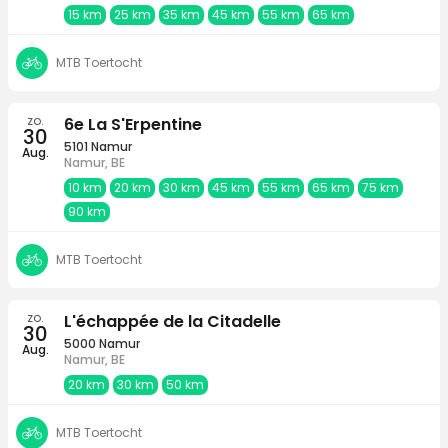
15 km
25 km
35 km
45 km
55 km
65 km
MTB Toertocht
zo.
6e La S'Erpentine
30
5101 Namur
Aug.
Namur, BE
10 km
20 km
30 km
45 km
55 km
65 km
75 km
90 km
MTB Toertocht
zo.
L'échappée de la Citadelle
30
5000 Namur
Aug.
Namur, BE
20 km
30 km
50 km
MTB Toertocht