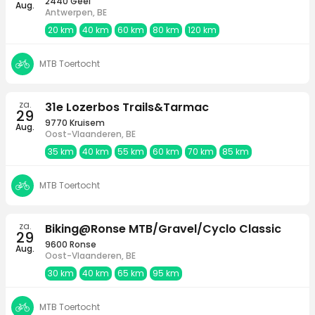
2440 Geel
Aug.
Antwerpen, BE
20 km
40 km
60 km
80 km
120 km
MTB Toertocht
za.
31e Lozerbos Trails&Tarmac
29
9770 Kruisem
Aug.
Oost-Vlaanderen, BE
35 km
40 km
55 km
60 km
70 km
85 km
MTB Toertocht
za.
Biking@Ronse MTB/Gravel/Cyclo Classic
29
9600 Ronse
Aug.
Oost-Vlaanderen, BE
30 km
40 km
65 km
95 km
MTB Toertocht