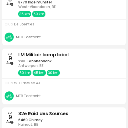
8770 Ingelmunster
Aug.
West-Vlaanderen, BE
35 km
60 km
Club
De Soentjes
MTB Toertocht
zo.
LM Militair kamp label
9
2280 Grobbendonk
Aug.
Antwerpen, BE
60 km
45 km
30 km
Club
WTC Nete en AA
MTB Toertocht
zo.
32e Raid des Sources
9
6460 Chimay
Aug.
Hainaut, BE