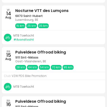
vr.
Nocturne VTT des Lumçons
14
6870 Saint-Hubert
Aug.
Luxembourg, BE
15 km
25 km
35 km
MTB Toertocht
#Avondtocht
za.
Puiveldese Offroad biking
15
9111 Sint-Niklaas
Aug.
Oost-Vlaanderen, BE
28 km
44 km
54 km
70 km
95 km
Club
VZW PDS Bike Promotion
MTB Toertocht
zo.
Puiveldese Offroad biking
16
9111 Sint-Niklaas