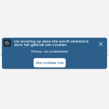
Uw ervaring op deze site wordt verbeterd
door het gebruik van cookies.
Privacy- en cookiebeleid
Sta cookies toe
« Vorige
Volgende »
1-50/72
ONTDEK MTB-YOU
Het grootste bike platform met tochten over de hele wereld.